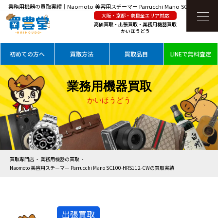
業務用機器の買取実績｜Naomoto 美容用スチーマー Parrucchi Mano SC100-
大阪・京都・奈良全エリア対応
HRS112-CWを高価買取
高価買取・出張買取・業務用機器買取
かいほうどう
初めての方へ
買取方法
買取品目
LINEで無料査定
業務用機器買取
かいほうどう
買取専門店
業務用機器の買取
Naomoto 美容用スチーマー Parrucchi Mano SC100-HRS112-CWの買取実績
出張買取