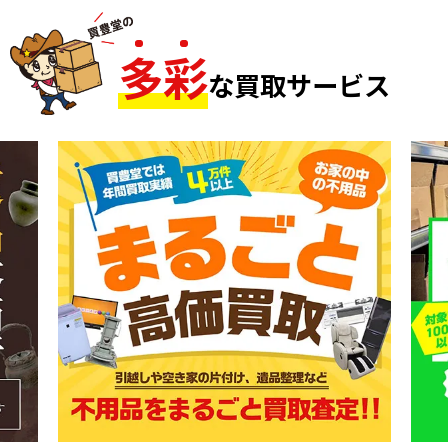
多
彩
な買取サービス