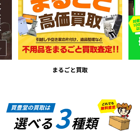
まるごと買取
3
買豊堂の買取は
選べる
種類