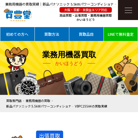
業務用機器の買取実績｜新品パナソニック 5.5kWパワーコンディショナ‐ VBPC255A4
大阪・京都・奈良全エリア対応
を高価買取
高価買取・出張買取・業務用機器買取
かいほうどう
初めての方へ
買取方法
買取品目
LINEで無料査定
業務用機器買取
かいほうどう
買取専門店
業務用機器の買取
新品パナソニック 5.5kWパワーコンディショナ‐ VBPC255A4の買取実績
出張買取