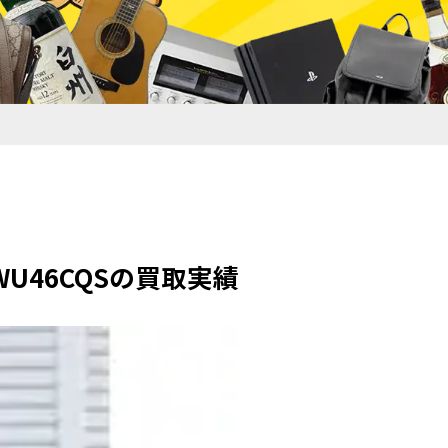
U46CQSの買取実績