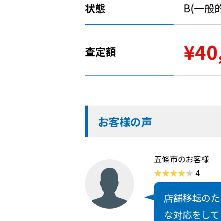
状態
B(一般
¥40
査定額
お客様の声
五條市のお客様
4
店舗移転のた
な対応をして