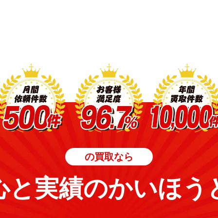
。
の買取なら
心と実績のかいほう