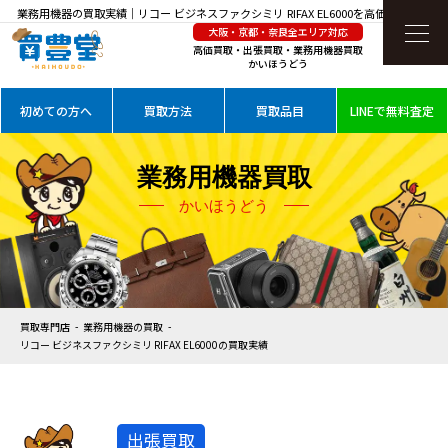
業務用機器の買取実績｜リコー ビジネスファクシミリ RIFAX EL6000を高価買取
大阪・京都・奈良全エリア対応
高価買取・出張買取・業務用機器買取
かいほうどう
初めての方へ
買取方法
買取品目
LINEで無料査定
業務用機器買取
かいほうどう
買取専門店
業務用機器の買取
リコー ビジネスファクシミリ RIFAX EL6000の買取実績
出張買取