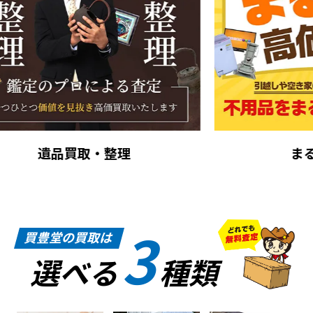
まるごと買取
3
買豊堂の買取は
選べる
種類