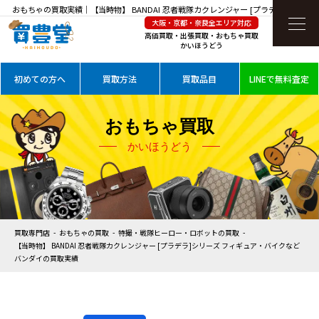
おもちゃの買取実績｜【当時物】 BANDAI 忍者戦隊カクレンジャー [プラデラ]シリーズ
大阪・京都・奈良全エリア対応
フィギュア・バイクなど バンダイを高価買取
高価買取・出張買取・おもちゃ買取
かいほうどう
初めての方へ
買取方法
買取品目
LINEで無料査定
おもちゃ買取
かいほうどう
買取専門店
おもちゃの買取
特撮・戦隊ヒーロー・ロボットの買取
【当時物】 BANDAI 忍者戦隊カクレンジャー [プラデラ]シリーズ フィギュア・バイクなど
バンダイの買取実績