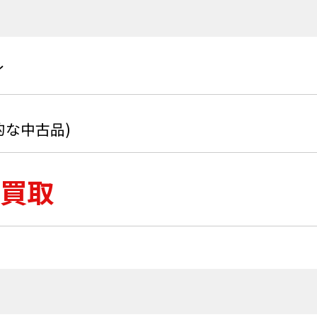
イ
的な中古品)
買取