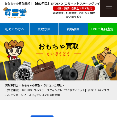
おもちゃの買取実績｜【未使用品】 KYOSHO [コルベット スティングレイ’67 ボディセ
大阪・京都・奈良全エリア対応
ット] 1/10(1/9.6) ノスタルジックカーシリーズ RC/ラジコンを高価買取
高価買取・出張買取・おもちゃ買取
かいほうどう
初めての方へ
買取方法
買取品目
LINEで無料査定
おもちゃ買取
かいほうどう
買取専門店
おもちゃの買取
ラジコンの買取
【未使用品】 KYOSHO [コルベット スティングレイ’67 ボディセット] 1/10(1/9.6) ノスタ
ルジックカーシリーズ RC/ラジコンの買取実績