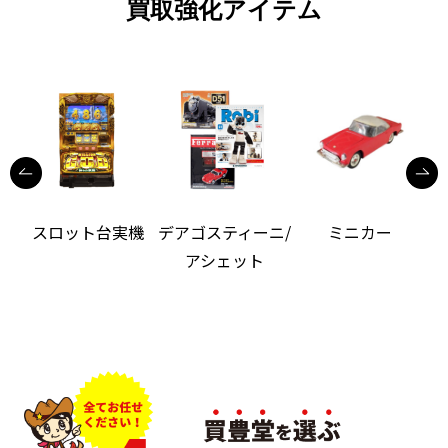
買取強化アイテム
機
スロット台実機
デアゴスティーニ/
ミニカー
アシェット