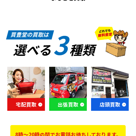
3
買豊堂の買取は
選べる
種類
宅配買取
出張買取
店頭買取
8時～20時の間でお電話お待ちしております。