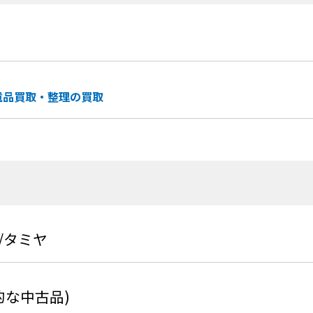
遺品買取・整理の買取
A/タミヤ
的な中古品)