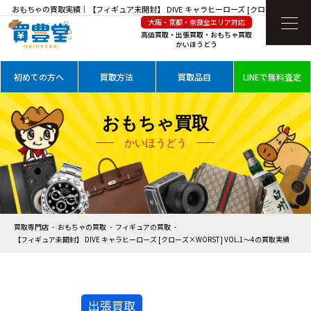
おもちゃの買取実績｜【フィギュア未開封】 DIVE キャラヒーローズ [クローズ
大阪・京都・奈良全エリア対応
×WORST] VOL.1～4を高価買取
高価買取・出張買取・おもちゃ買取
かいほうどう
初めての方へ
買取方法
買取品目
LINEで無料査定
おもちゃ買取
かいほうどう
買取専門店
おもちゃの買取
フィギュアの買取
【フィギュア未開封】 DIVE キャラヒーローズ [クローズ×WORST] VOL.1～4の買取実績
出張買取