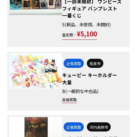
【一部未開封】 ワンピース
フィギュア バンプレスト
一番くじ
S(新品、未使用、未開封)
¥5,100
査定額：
出張買取
和泉市
キューピー キーホルダー
大量
B(一般的な中古品)
高価買取
出張買取
河内長野市