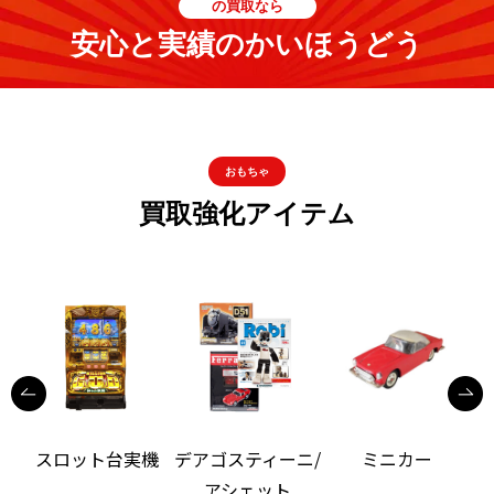
の買取なら
安心と実績のかいほうどう
おもちゃ
買取強化アイテム
機
スロット台実機
デアゴスティーニ/
ミニカー
アシェット