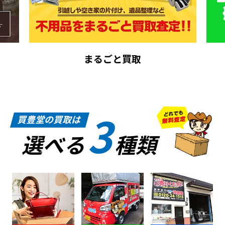
まるごと買取
3
買豊堂の買取は
選べる
種類