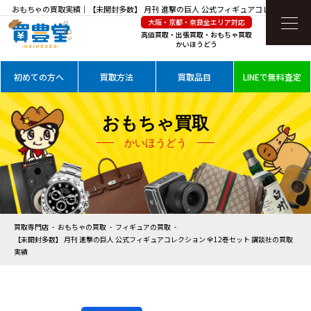
おもちゃの買取実績｜【未開封多数】 月刊 進撃の巨人 公式フィギュアコレクション 全
大阪・京都・奈良全エリア対応
12巻セット 講談社を高価買取
高価買取・出張買取・おもちゃ買取
かいほうどう
初めての方へ
買取方法
買取品目
LINEで無料査定
おもちゃ買取
かいほうどう
買取専門店
おもちゃの買取
フィギュアの買取
【未開封多数】 月刊 進撃の巨人 公式フィギュアコレクション 全12巻セット 講談社の買取
実績