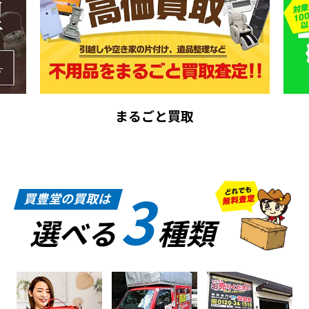
まるごと買取
3
買豊堂の買取は
選べる
種類