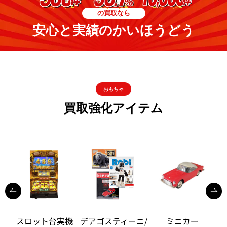
の買取なら
安心と実績のかいほうどう
おもちゃ
買取強化アイテム
機
スロット台実機
デアゴスティーニ/
ミニカー