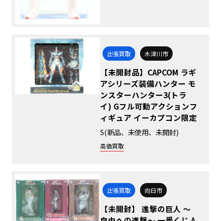
出張買取
木津川市
【未開封品】CAPCOM ラギ
アシリーズ装備ハンター モ
ンスターハンター3(トラ
イ) Gフル可動アクションフ
ィギュア イーカプコン限定
S(新品、未使用、未開封)
高価買取
出張買取
向日市
【未開封】 進撃の巨人 ～
自由への進撃～ 一番くじ A