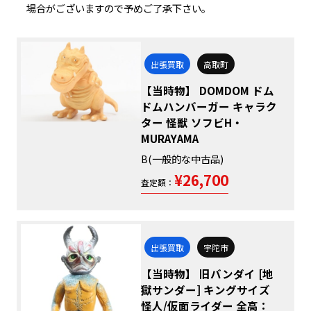
場合がございますので予めご了承下さい。
出張買取
高取町
【当時物】 DOMDOM ドム
ドムハンバーガー キャラク
ター 怪獣 ソフビH・
MURAYAMA
B(一般的な中古品)
¥26,700
査定額：
出張買取
宇陀市
【当時物】 旧バンダイ [地
獄サンダー] キングサイズ
怪人/仮面ライダー 全高：