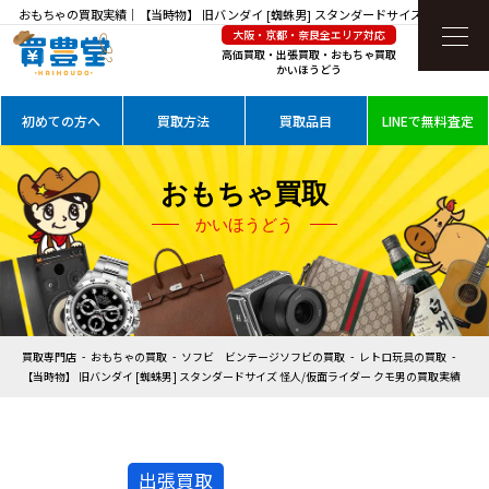
おもちゃの買取実績｜【当時物】 旧バンダイ [蜘蛛男] スタンダードサイズ 怪人/仮面
大阪・京都・奈良全エリア対応
ライダー クモ男を高価買取
高価買取・出張買取・おもちゃ買取
かいほうどう
初めての方へ
買取方法
買取品目
LINEで無料査定
おもちゃ買取
かいほうどう
買取専門店
おもちゃの買取
ソフビ ビンテージソフビの買取
レトロ玩具の買取
【当時物】 旧バンダイ [蜘蛛男] スタンダードサイズ 怪人/仮面ライダー クモ男の買取実績
出張買取