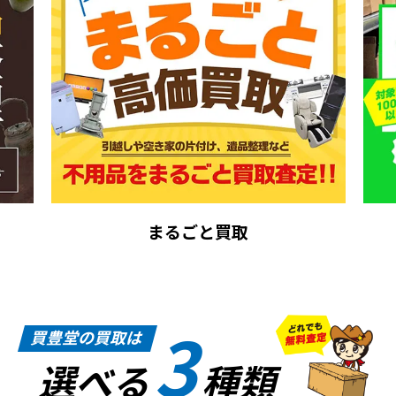
まるごと買取
3
買豊堂の買取は
選べる
種類