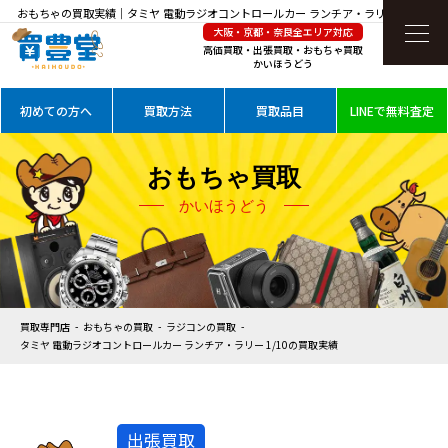
おもちゃの買取実績｜タミヤ 電動ラジオコントロールカー ランチア・ラリー 1/10を高
大阪・京都・奈良全エリア対応
価買取
高価買取・出張買取・おもちゃ買取
かいほうどう
初めての方へ
買取方法
買取品目
LINEで無料査定
おもちゃ買取
かいほうどう
買取専門店
おもちゃの買取
ラジコンの買取
タミヤ 電動ラジオコントロールカー ランチア・ラリー 1/10の買取実績
出張買取