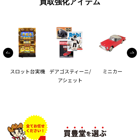
買取強化アイテム
機
スロット台実機
デアゴスティーニ/
ミニカー
アシェット