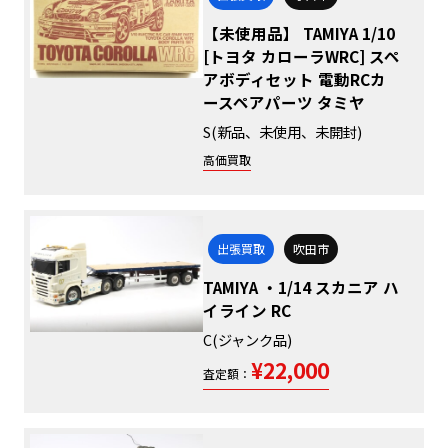
【未使用品】 TAMIYA 1/10
[トヨタ カローラWRC] スペ
アボディセット 電動RCカ
ースペアパーツ タミヤ
S(新品、未使用、未開封)
高価買取
出張買取
吹田市
TAMIYA ・1/14 スカニア ハ
イライン RC
C(ジャンク品)
¥22,000
査定額：