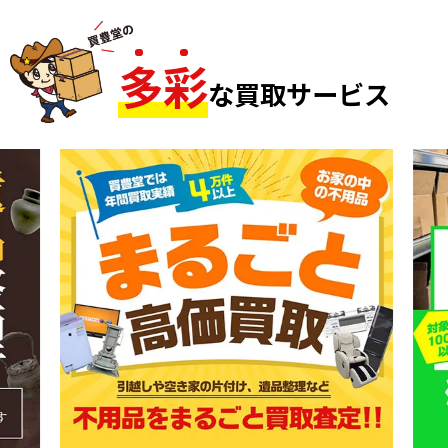
多
彩
な買取サービス