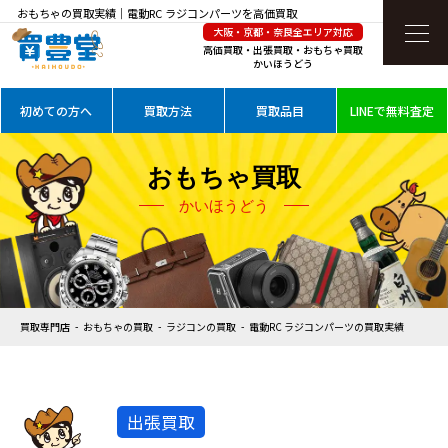
おもちゃの買取実績｜電動RC ラジコンパーツを高価買取
大阪・京都・奈良全エリア対応
高価買取・出張買取・おもちゃ買取
かいほうどう
初めての方へ
買取方法
買取品目
LINEで無料査定
おもちゃ買取
かいほうどう
買取専門店
おもちゃの買取
ラジコンの買取
電動RC ラジコンパーツの買取実績
出張買取