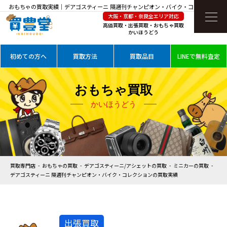
おもちゃの買取実績｜デアゴスティーニ 隔週刊チャンピオン・バイク・コレクションを
大阪・京都・奈良全エリア対応
高価買取
高価買取・出張買取・おもちゃ買取
かいほうどう
初めての方へ
買取方法
買取品目
LINEで無料査定
おもちゃ買取
かいほうどう
買取専門店
おもちゃの買取
デアゴスティーニ/アシェットの買取
ミニカーの買取
デアゴスティーニ 隔週刊チャンピオン・バイク・コレクションの買取実績
出張買取