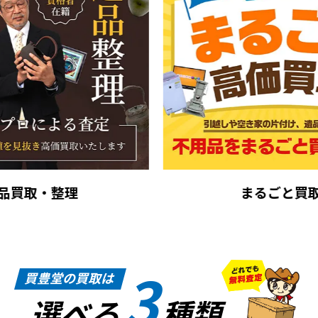
まるごと買取
3
買豊堂の買取は
選べる
種類