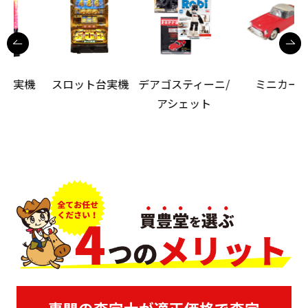
機
スロット台実機
デアゴスティーニ/
ミニカー
アシェット