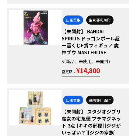
出張買取
生駒郡斑鳩町
【未開封】 BANDAI
SPIRITS ドラゴンボール超
一番くじF賞フィギュア 魔
神ブウ MASTERLISE
S(新品、未使用、未開封)
¥14,800
査定額：
出張買取
磯城郡川西町
【未開封】 スタジオジブリ
魔女の宅急便 プチマグネッ
ト 3点 [キキの部屋][ジジが
いっぱい？][ジジの家族]