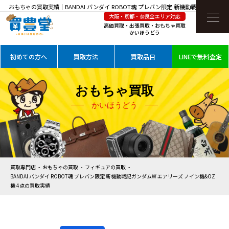
おもちゃの買取実績｜BANDAI バンダイ ROBOT魂 プレバン限定 新機動戦記ガンダム
大阪・京都・奈良全エリア対応
W エアリーズ ノイン機&OZ機 4点を高価買取
高価買取・出張買取・おもちゃ買取
かいほうどう
初めての方へ
買取方法
買取品目
LINEで無料査定
おもちゃ買取
かいほうどう
買取専門店
おもちゃの買取
フィギュアの買取
BANDAI バンダイ ROBOT魂 プレバン限定 新機動戦記ガンダムW エアリーズ ノイン機&OZ
機 4点の買取実績