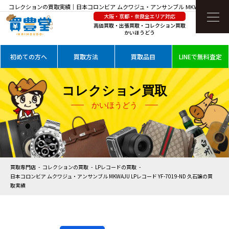
コレクションの買取実績｜日本コロンビア ムクワジュ・アンサンブル MKWAJU LPレコ
大阪・京都・奈良全エリア対応
ード YF-7019-ND 久石譲を高価買取
高価買取・出張買取・コレクション買取
かいほうどう
初めての方へ
買取方法
買取品目
LINEで無料査定
コレクション買取
かいほうどう
買取専門店
コレクションの買取
LPレコードの買取
日本コロンビア ムクワジュ・アンサンブル MKWAJU LPレコード YF-7019-ND 久石譲の買
取実績