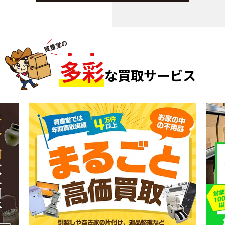
多
彩
な買取サービス