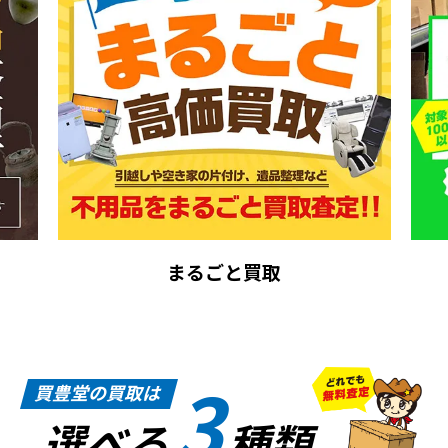
まるごと買取
3
買豊堂の買取は
選べる
種類