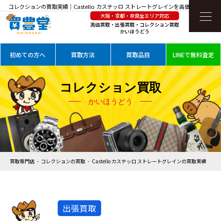
コレクションの買取実績｜Castello カステッロ ストレートグレインを高価買取
大阪・京都・奈良全エリア対応
高価買取・出張買取・コレクション買取
かいほうどう
初めての方へ
買取方法
買取品目
LINEで無料査定
コレクション買取
かいほうどう
買取専門店
コレクションの買取
Castello カステッロ ストレートグレインの買取実績
出張買取