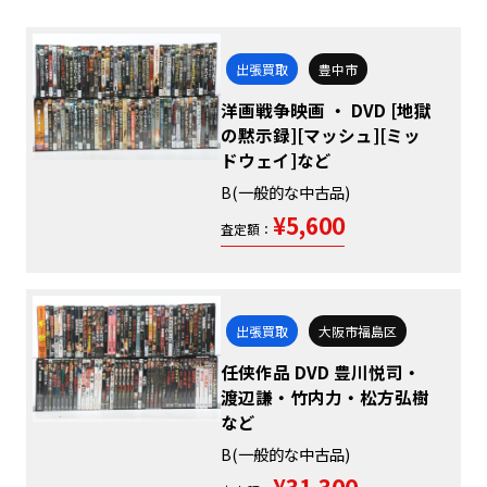
出張買取
豊中市
洋画戦争映画 ・ DVD [地獄
の黙示録][マッシュ][ミッ
ドウェイ]など
B(一般的な中古品)
¥5,600
査定額：
出張買取
大阪市福島区
任侠作品 DVD 豊川悦司・
渡辺謙・竹内力・松方弘樹
など
B(一般的な中古品)