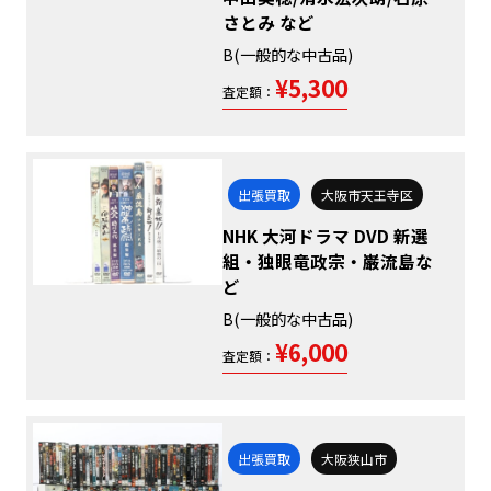
さとみ など
B(一般的な中古品)
¥5,300
査定額：
出張買取
大阪市天王寺区
NHK 大河ドラマ DVD 新選
組・独眼竜政宗・巌流島な
ど
B(一般的な中古品)
¥6,000
査定額：
出張買取
大阪狭山市