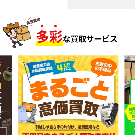
多
彩
な買取サービス