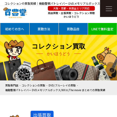
コレクションの買取実績｜機動警察パトレイバー DVDメモリアルボックス/WXⅢ/The
大阪・京都・奈良全エリア対応
movie まとめてを高価買取
高価買取・出張買取・コレクション買取
かいほうどう
初めての方へ
買取方法
買取品目
LINEで無料査定
コレクション買取
かいほうどう
買取専門店
コレクションの買取
DVD/ブルーレイの買取
機動警察パトレイバー DVDメモリアルボックス/WXⅢ/The movie まとめての買取実績
出張買取