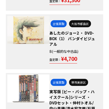
¥31,300
査定額：
出張買取
大阪市都島区
あしたのジョー2 ・ DVD-
BOX（1） バンダイビジュ
アル
B(一般的な中古品)
¥4,700
査定額：
出張買取
堺市美原区
実写版 [ビー・バップ・ハ
イスクール]シリーズ ・
DVDセット・仲村トオル/
中山美穂/清水宏次朗/石原