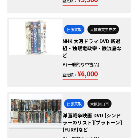
査定額：
出張買取
大阪市天王寺区
NHK 大河ドラマ DVD 新選
組・独眼竜政宗・巌流島な
ど
B(一般的な中古品)
¥6,000
査定額：
出張買取
大阪狭山市
洋画戦争映画 DVD [シンド
ラーのリスト][プラトーン]
[FURY]など