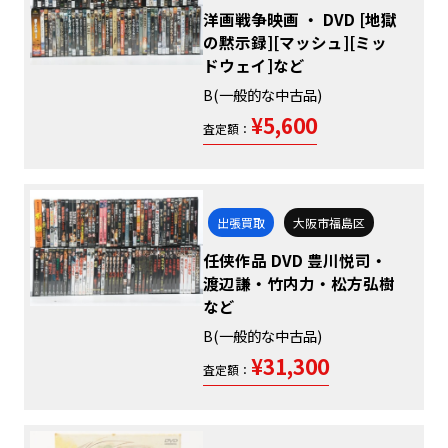
洋画戦争映画 ・ DVD [地獄
の黙示録][マッシュ][ミッ
ドウェイ]など
B(一般的な中古品)
¥5,600
査定額：
出張買取
大阪市福島区
任侠作品 DVD 豊川悦司・
渡辺謙・竹内力・松方弘樹
など
B(一般的な中古品)
¥31,300
査定額：