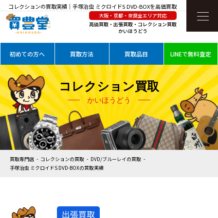
コレクションの買取実績｜手塚治虫 ミクロイドS DVD-BOXを高価買取
大阪・京都・奈良全エリア対応
高価買取・出張買取・コレクション買取
かいほうどう
初めての方へ
買取方法
買取品目
LINEで無料査定
コレクション買取
かいほうどう
買取専門店
コレクションの買取
DVD/ブルーレイの買取
手塚治虫 ミクロイドS DVD-BOXの買取実績
出張買取