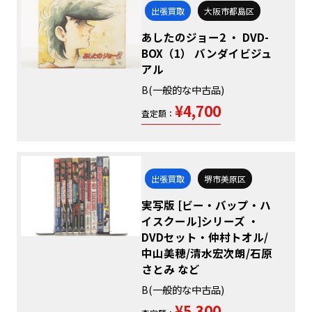
出張買取
大阪市都島区
あしたのジョー2 ・ DVD-
BOX（1） バンダイビジュ
アル
B(一般的な中古品)
¥4,700
査定額：
出張買取
堺市美原区
実写版 [ビー・バップ・ハ
イスクール]シリーズ ・
DVDセット・仲村トオル/
中山美穂/清水宏次朗/石原
さとみ など
B(一般的な中古品)
¥5,300