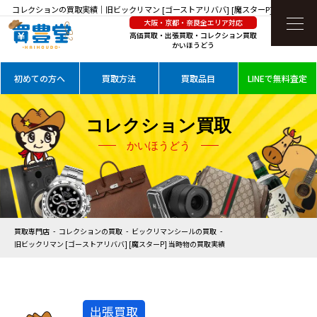
コレクションの買取実績｜旧ビックリマン [ゴーストアリババ] [魔スターP] 当時物を高
大阪・京都・奈良全エリア対応
価買取
高価買取・出張買取・コレクション買取
かいほうどう
初めての方へ
買取方法
買取品目
LINEで無料査定
コレクション買取
かいほうどう
買取専門店
コレクションの買取
ビックリマンシールの買取
旧ビックリマン [ゴーストアリババ] [魔スターP] 当時物の買取実績
出張買取