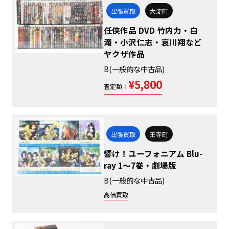
出張買取
大淀町
任侠作品 DVD 竹内力・白
滝・小沢仁志・哀川翔など
ヤクザ作品
B(一般的な中古品)
¥5,800
査定額：
出張買取
王寺町
響け！ユーフォニアム Blu-
ray 1～7巻・劇場版
B(一般的な中古品)
高価買取