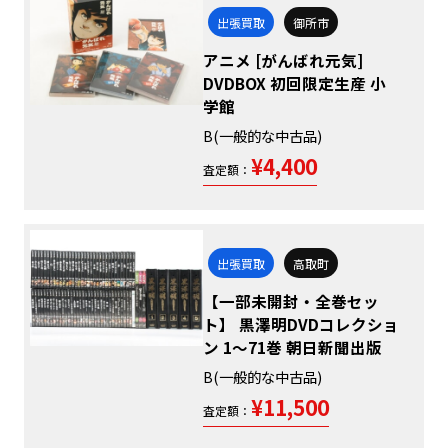
出張買取
御所市
アニメ [がんばれ元気]
DVDBOX 初回限定生産 小
学館
B(一般的な中古品)
¥4,400
査定額：
出張買取
高取町
【一部未開封・全巻セッ
ト】 黒澤明DVDコレクショ
ン 1～71巻 朝日新聞出版
B(一般的な中古品)
¥11,500
査定額：