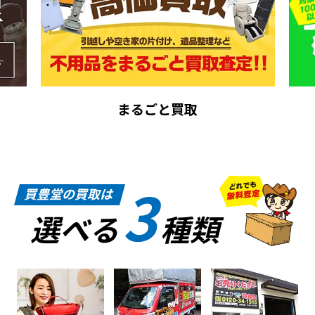
まるごと買取
3
買豊堂の買取は
選べる
種類