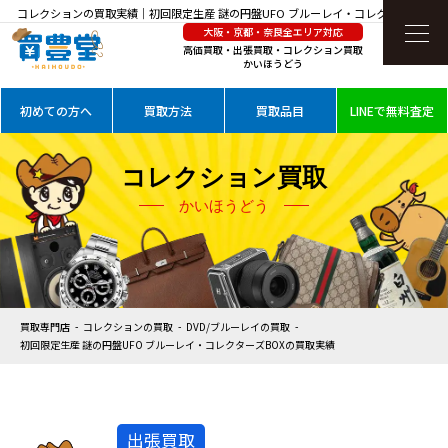
コレクションの買取実績｜初回限定生産 謎の円盤UFO ブルーレイ・コレクターズBOX
大阪・京都・奈良全エリア対応
を高価買取
高価買取・出張買取・コレクション買取
かいほうどう
初めての方へ
買取方法
買取品目
LINEで無料査定
コレクション買取
かいほうどう
買取専門店
コレクションの買取
DVD/ブルーレイの買取
初回限定生産 謎の円盤UFO ブルーレイ・コレクターズBOXの買取実績
出張買取