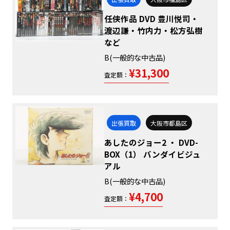
任侠作品 DVD 豊川悦司・
渡辺謙・竹内力・松方弘樹
など
B(一般的な中古品)
¥31,300
査定額：
出張買取
大阪市都島区
あしたのジョー2 ・ DVD-
BOX（1） バンダイビジュ
アル
B(一般的な中古品)
¥4,700
査定額：