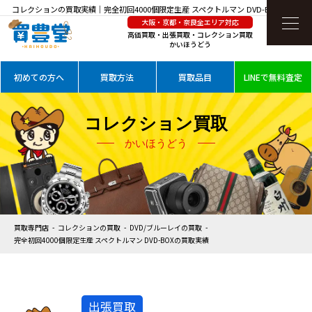
コレクションの買取実績｜完全初回4000個限定生産 スペクトルマン DVD-BOXを高価買
大阪・京都・奈良全エリア対応
取
高価買取・出張買取・コレクション買取
かいほうどう
初めての方へ
買取方法
買取品目
LINEで無料査定
コレクション買取
かいほうどう
買取専門店
コレクションの買取
DVD/ブルーレイの買取
完全初回4000個限定生産 スペクトルマン DVD-BOXの買取実績
出張買取