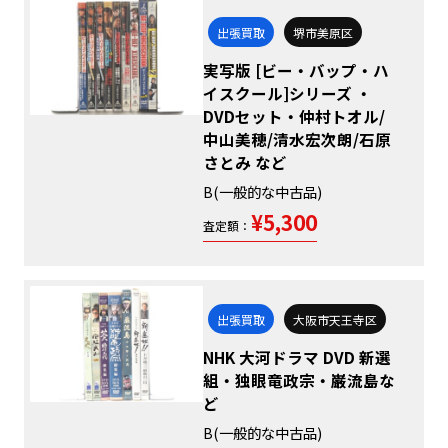
出張買取
堺市美原区
実写版 [ビー・バップ・ハ
イスクール]シリーズ ・
DVDセット・仲村トオル/
中山美穂/清水宏次朗/石原
さとみ など
B(一般的な中古品)
¥5,300
査定額：
出張買取
大阪市天王寺区
NHK 大河ドラマ DVD 新選
組・独眼竜政宗・巌流島な
ど
B(一般的な中古品)