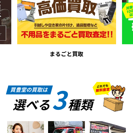
まるごと買取
3
買豊堂の買取は
選べる
種類