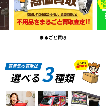
まるごと買取
3
買豊堂の買取は
選べる
種類