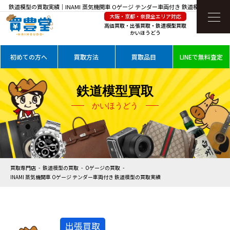
鉄道模型の買取実績｜INAMI 蒸気機関車 Oゲージ テンダー車両付き 鉄道模型を高価買
大阪・京都・奈良全エリア対応
取
高価買取・出張買取・鉄道模型買取
かいほうどう
初めての方へ
買取方法
買取品目
LINEで無料査定
鉄道模型買取
かいほうどう
買取専門店
鉄道模型の買取
Oゲージの買取
INAMI 蒸気機関車 Oゲージ テンダー車両付き 鉄道模型の買取実績
出張買取