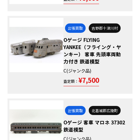
出張買取
吉野郡十津川村
Oゲージ FLYING
YANKEE（フライング・ヤ
ンキー） 客車 先頭車両動
力付き 鉄道模型
C(ジャンク品)
¥7,500
査定額：
出張買取
北葛城郡広陵町
Oゲージ 客車 マロネ 37302
鉄道模型
C(ジャンク品)