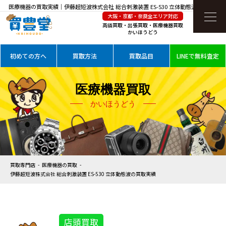
医療機器の買取実績｜伊藤超短波株式会社 総合刺激装置 ES-530 立体動態波を高価買取
大阪・京都・奈良全エリア対応
高価買取・出張買取・医療機器買取
かいほうどう
初めての方へ
買取方法
買取品目
LINEで無料査定
医療機器買取
かいほうどう
買取専門店
医療機器の買取
伊藤超短波株式会社 総合刺激装置 ES-530 立体動態波の買取実績
店頭買取