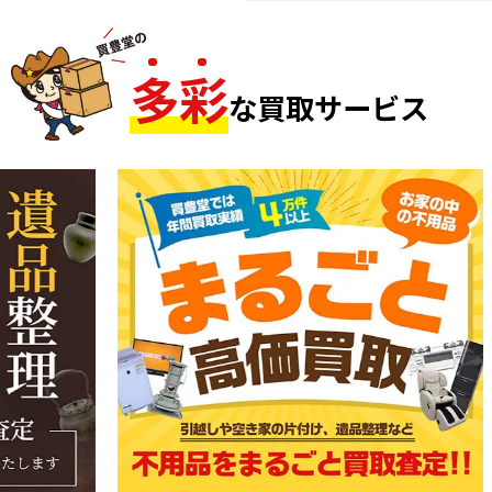
多
彩
な買取サービス