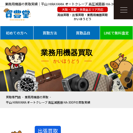
業務用機器の買取実績｜平山 HIRAYAMA オートクレーブ 高圧滅菌器 HA-300Pを高価買
大阪・京都・奈良全エリア対応
取
高価買取・出張買取・業務用機器買取
かいほうどう
初めての方へ
買取方法
買取品目
LINEで無料査定
業務用機器買取
かいほうどう
買取専門店
業務用機器の買取
平山 HIRAYAMA オートクレーブ 高圧滅菌器 HA-300Pの買取実績
出張買取