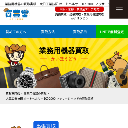
業務用機器の買取実績｜大日工業技研 オートヘルサー DZ-2000 マッサージベッドを高
大阪・京都・奈良全エリア対応
価買取
高価買取・出張買取・業務用機器買取
かいほうどう
初めての方へ
買取方法
買取品目
LINEで無料査定
業務用機器買取
かいほうどう
買取専門店
業務用機器の買取
大日工業技研 オートヘルサー DZ-2000 マッサージベッドの買取実績
出張買取