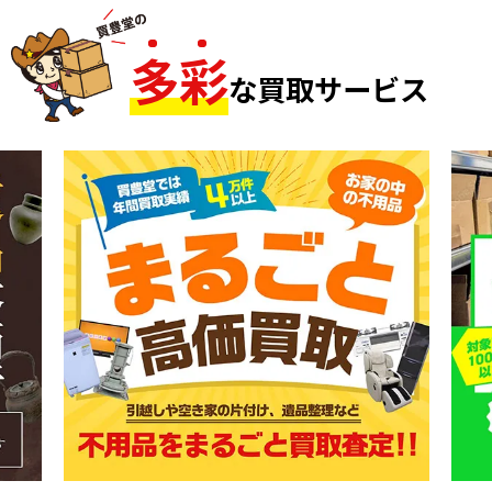
多
彩
な買取サービス