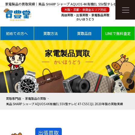
家電製品の買取実績｜美品 SHARP シャープ AQUOS 4K有機EL 55V型テレビ 4T-C55CQ1
大阪・京都・奈良全エリア対応
2020年製を高価買取
高価買取・出張買取・家電製品買取
かいほうどう
初めての方へ
買取方法
買取品目
LINEで無料査定
家電製品買取
かいほうどう
買取専門店
家電製品の買取
美品 SHARP シャープ AQUOS 4K有機EL 55V型テレビ 4T-C55CQ1 2020年製の買取実績
出張買取