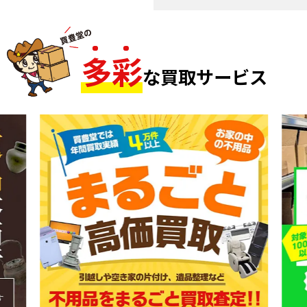
多
彩
な買取サービス