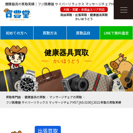
健康器具の買取実績｜フジ医療器 サイバーリラックス マッサージチェアH57 [AS-2100]
大阪・京都・奈良全エリア対応
2021年製を高価買取
高価買取・出張買取・健康器具買取
かいほうどう
初めての方へ
買取方法
買取品目
LINEで無料査定
健康器具買取
かいほうどう
買取専門店
健康器具の買取
マッサージチェアの買取
フジ医療器 サイバーリラックス マッサージチェアH57 [AS-2100] 2021年製の買取実績
出張買取