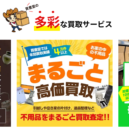
多
彩
な買取サービス