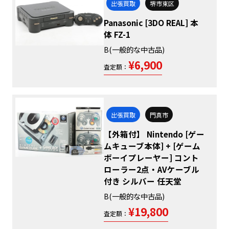
出張買取
堺市東区
Panasonic [3DO REAL] 本
体 FZ-1
B(一般的な中古品)
¥6,900
査定額：
出張買取
門真市
【外箱付】 Nintendo [ゲー
ムキューブ本体] + [ゲーム
ボーイプレーヤー] コント
ローラー2点・AVケーブル
付き シルバー 任天堂
B(一般的な中古品)
¥19,800
査定額：