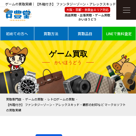
ゲームの買取実績｜【外箱付き】 ファンタジーゾーン・アレックスキッド・覇邪の封印
大阪・京都・奈良全エリア対応
など マークⅢソフトを高価買取
高価買取・出張買取・ゲーム買取
かいほうどう
初めての方へ
買取方法
買取品目
LINEで無料査定
ゲーム買取
かいほうどう
買取専門店
ゲームの買取
レトロゲームの買取
【外箱付き】 ファンタジーゾーン・アレックスキッド・覇邪の封印など マークⅢソフト
の買取実績