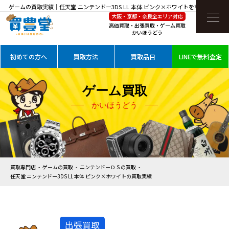
ゲームの買取実績｜任天堂 ニンテンドー3DS LL 本体 ピンク×ホワイトを高価買取
大阪・京都・奈良全エリア対応
高価買取・出張買取・ゲーム買取
かいほうどう
初めての方へ
買取方法
買取品目
LINEで無料査定
ゲーム買取
かいほうどう
買取専門店
ゲームの買取
ニンテンドーＤＳの買取
任天堂 ニンテンドー3DS LL 本体 ピンク×ホワイトの買取実績
出張買取