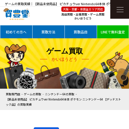
ゲームの買取実績｜【新品未使用品】 ピカチュウver Nintendo64本体 ポケモン ニンテ
大阪・京都・奈良全エリア対応
ンドー64 【デッドストック品】を高価買取
高価買取・出張買取・ゲーム買取
かいほうどう
初めての方へ
買取方法
買取品目
LINEで無料査定
ゲーム買取
かいほうどう
買取専門店
ゲームの買取
ニンテンドー64の買取
【新品未使用品】 ピカチュウver Nintendo64本体 ポケモン ニンテンドー64 【デッドスト
ック品】の買取実績