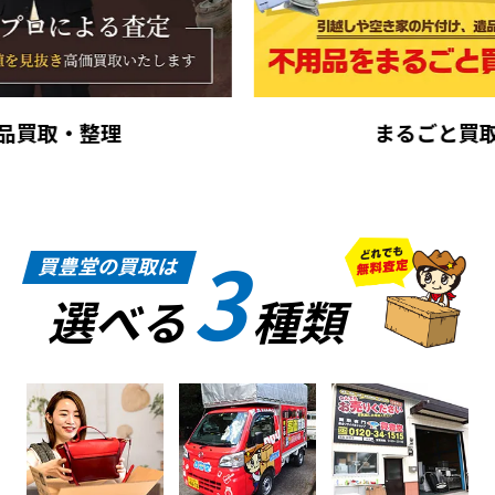
まるごと買取
3
買豊堂の買取は
選べる
種類