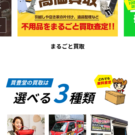
まるごと買取
3
買豊堂の買取は
選べる
種類