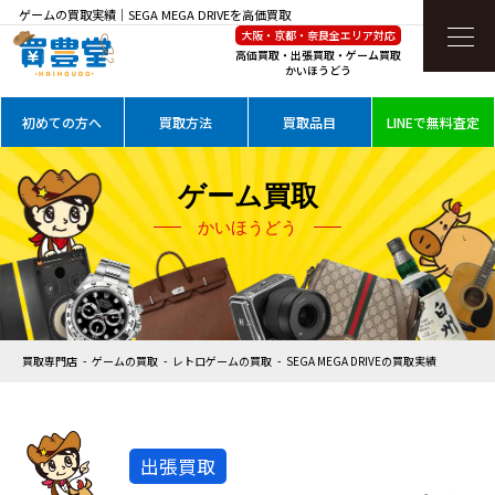
ゲームの買取実績｜SEGA MEGA DRIVEを高価買取
大阪・京都・奈良全エリア対応
高価買取・出張買取・ゲーム買取
かいほうどう
初めての方へ
買取方法
買取品目
LINEで無料査定
ゲーム買取
かいほうどう
買取専門店
ゲームの買取
レトロゲームの買取
SEGA MEGA DRIVEの買取実績
出張買取