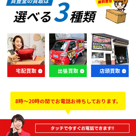
3
買豊堂の買取は
選べる
種類
宅配買取
出張買取
店頭買取
8時～20時の間でお電話お待ちしております。