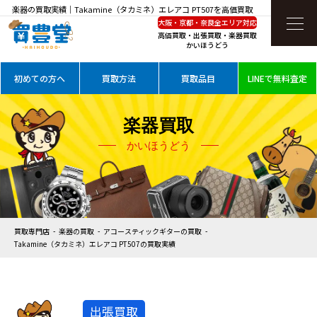
楽器の買取実績｜Takamine（タカミネ）エレアコ PT507を高価買取
大阪・京都・奈良全エリア対応
高価買取・出張買取・楽器買取
かいほうどう
初めての方へ
買取方法
買取品目
LINEで無料査定
楽器買取
かいほうどう
買取専門店
楽器の買取
アコースティックギターの買取
Takamine（タカミネ）エレアコ PT507の買取実績
出張買取