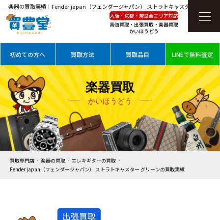
楽器の買取実績｜Fender japan（フェンダージャパン） ストラトキャスター グリーン
大阪・京都・奈良全エリア対応
を高価買取
高価買取・出張買取・楽器買取
かいほうどう
初めての方へ
買取方法
買取品目
LINEで無料査定
楽器買取
かいほうどう
買取専門店
楽器の買取
エレキギターの買取
Fender japan（フェンダージャパン） ストラトキャスター グリーンの買取実績
出張買取