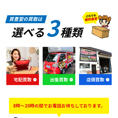
3
買豊堂の買取は
選べる
種類
宅配買取
出張買取
店頭買取
8時～20時の間でお電話お待ちしております。