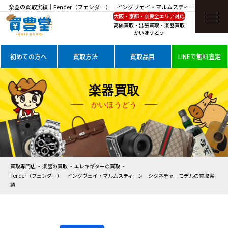
楽器の買取実績｜Fender（フェンダー） イングヴェイ・マルムスティーン シグネチ
大阪・京都・奈良全エリア対応
ャーモデルを高価買取
高価買取・出張買取・楽器買取
かいほうどう
初めての方へ
買取方法
買取品目
LINEで無料査定
楽器買取
かいほうどう
買取専門店
楽器の買取
エレキギターの買取
Fender（フェンダー） イングヴェイ・マルムスティーン シグネチャーモデルの買取実
績