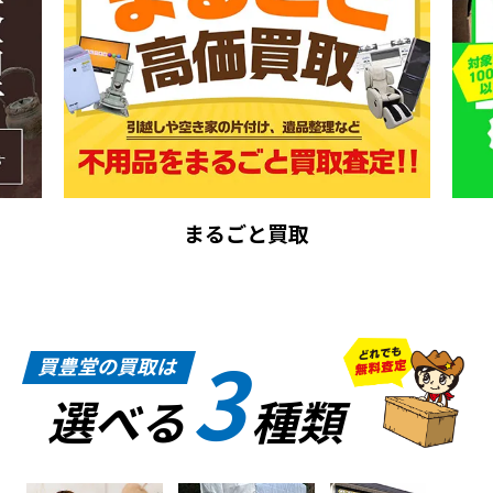
まるごと買取
3
買豊堂の買取は
選べる
種類