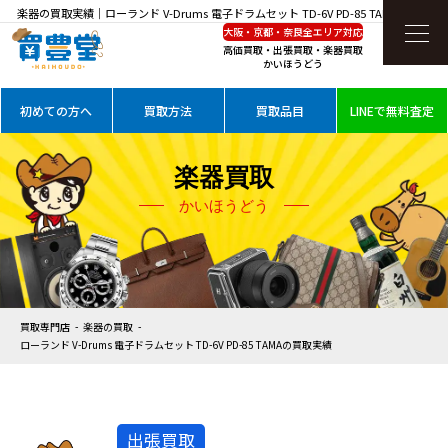
楽器の買取実績｜ローランド V-Drums 電子ドラムセット TD-6V PD-85 TAMAを高価買
大阪・京都・奈良全エリア対応
取
高価買取・出張買取・楽器買取
かいほうどう
初めての方へ
買取方法
買取品目
LINEで無料査定
楽器買取
かいほうどう
買取専門店
楽器の買取
ローランド V-Drums 電子ドラムセット TD-6V PD-85 TAMAの買取実績
出張買取