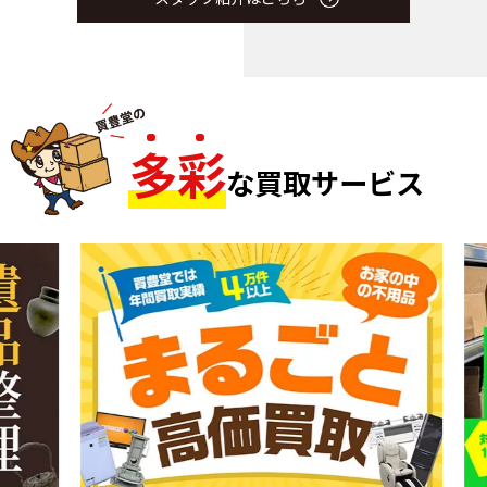
多
彩
な買取サービス