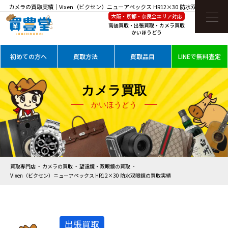
カメラの買取実績｜Vixen（ビクセン）ニューアペックス HR12×30 防水双眼鏡を高価
大阪・京都・奈良全エリア対応
買取
高価買取・出張買取・カメラ買取
かいほうどう
初めての方へ
買取方法
買取品目
LINEで無料査定
カメラ買取
かいほうどう
買取専門店
カメラの買取
望遠鏡・双眼鏡の買取
Vixen（ビクセン）ニューアペックス HR12×30 防水双眼鏡の買取実績
出張買取