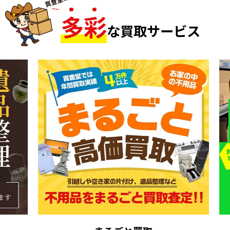
多
彩
な買取サービス