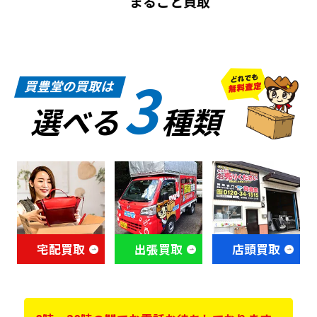
まるごと買取
3
買豊堂の買取は
選べる
種類
宅配買取
出張買取
店頭買取