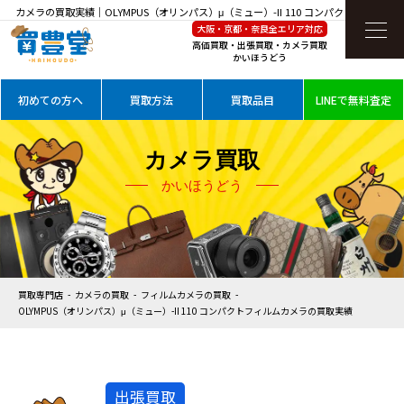
カメラの買取実績｜OLYMPUS（オリンパス）μ（ミュー）-II 110 コンパクトフィルムカ
大阪・京都・奈良全エリア対応
メラを高価買取
高価買取・出張買取・カメラ買取
かいほうどう
初めての方へ
買取方法
買取品目
LINEで無料査定
カメラ買取
かいほうどう
買取専門店
カメラの買取
フィルムカメラの買取
OLYMPUS（オリンパス）μ（ミュー）-II 110 コンパクトフィルムカメラの買取実績
出張買取