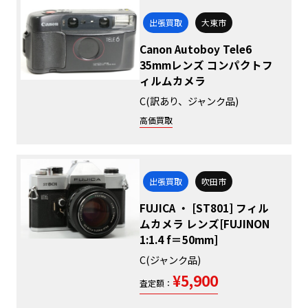
出張買取
大東市
Canon Autoboy Tele6
35mmレンズ コンパクトフ
ィルムカメラ
C(訳あり、ジャンク品)
高価買取
出張買取
吹田市
FUJICA ・ [ST801] フィル
ムカメラ レンズ[FUJINON
1:1.4 f＝50mm]
C(ジャンク品)
¥5,900
査定額：