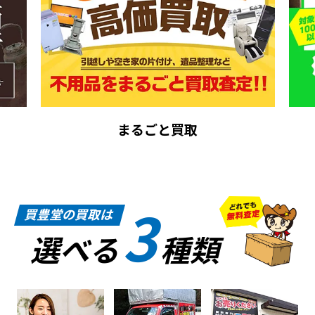
まるごと買取
3
買豊堂の買取は
選べる
種類