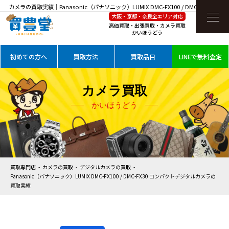
カメラの買取実績｜Panasonic（パナソニック）LUMIX DMC-FX100 / DMC-FX30 コン
大阪・京都・奈良全エリア対応
パクトデジタルカメラを高価買取
高価買取・出張買取・カメラ買取
かいほうどう
初めての方へ
買取方法
買取品目
LINEで無料査定
カメラ買取
かいほうどう
買取専門店
カメラの買取
デジタルカメラの買取
Panasonic（パナソニック）LUMIX DMC-FX100 / DMC-FX30 コンパクトデジタルカメラの
買取実績