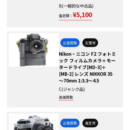
B(一般的な中古品)
¥5,100
査定額：
出張買取
天理市
Nikon・ニコン F2 フォトミ
ック フィルムカメラ＋モー
タードライブ[MD-3]＋
[MB-2] レンズ NIKKOR 35
～70mm 1:3.3～4.5
C(ジャンク品)
高価買取
出張買取
香芝市