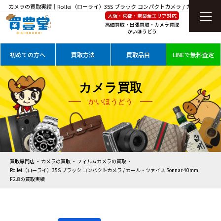
カメラの買取実績｜Rollei（ローライ）35S ブラック コンパクトカメラ / カール・ツァ
大阪・京都・奈良全エリア対応
イス Sonnar 40mm F2.8を高価買取
高価買取・出張買取・カメラ買取
かいほうどう
初めての方へ
買取方法
買取品目
LINEで無料査定
カメラ買取
かいほうどう
買取専門店
カメラの買取
フィルムカメラの買取
Rollei（ローライ）35S ブラック コンパクトカメラ / カール・ツァイス Sonnar 40mm
F2.8の買取実績