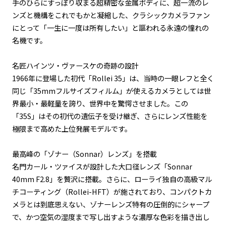
手のひらにすっぽり収まる超精密な金属ボディに、超一流のレ
ンズと機構をこれでもかと凝縮した、クラシックカメラファン
にとって「一生に一度は所有したい」と謳われる永遠の憧れの
名機です。
名匠ハインツ・ヴァースケの奇跡の設計
1966年に登場した初代「Rollei 35」は、当時の一眼レフと全く
同じ「35mmフルサイズフィルム」が使えるカメラとしては世
界最小・最軽量を誇り、世界中を驚愕させました。この
「35S」はその初代の遺伝子を受け継ぎ、さらにレンズ性能を
極限まで高めた上位発展モデルです。
最高峰の「ゾナー（Sonnar）レンズ」を搭載
名門カール・ツァイスが設計した大口径レンズ「Sonnar
40mm F2.8」を贅沢に搭載。さらに、ローライ独自の高級マル
チコーティング（Rollei-HFT）が施されており、コンパクトカ
メラとは到底思えない、ゾナーレンズ特有の圧倒的にシャープ
で、かつ空気の湿度まで写し出すような濃厚な色彩を描き出し