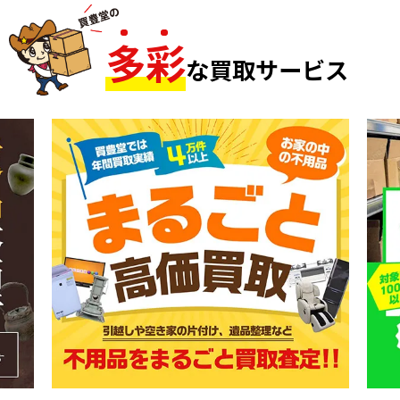
多
彩
な買取サービス