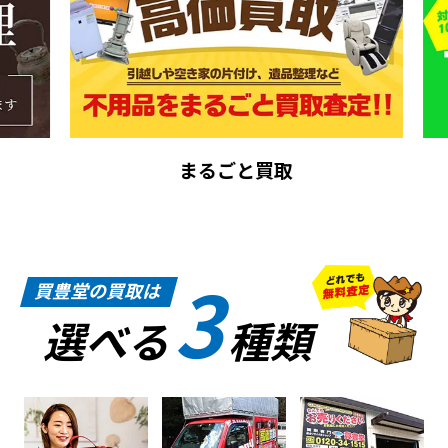
まるごと買取
3
買豊堂の買取は
選べる
種類