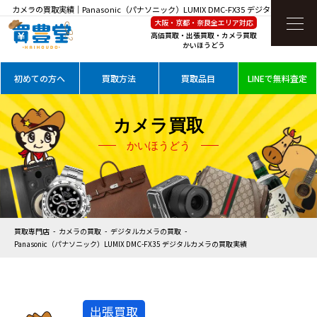
カメラの買取実績｜Panasonic（パナソニック）LUMIX DMC-FX35 デジタルカメラを高
大阪・京都・奈良全エリア対応
価買取
高価買取・出張買取・カメラ買取
かいほうどう
初めての方へ
買取方法
買取品目
LINEで無料査定
カメラ買取
かいほうどう
買取専門店
カメラの買取
デジタルカメラの買取
Panasonic（パナソニック）LUMIX DMC-FX35 デジタルカメラの買取実績
出張買取