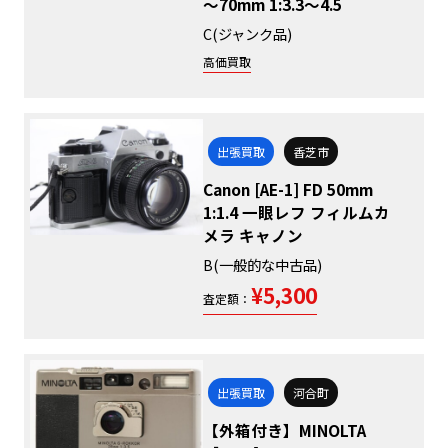
～70mm 1:3.3～4.5
C(ジャンク品)
高価買取
出張買取
香芝市
Canon [AE-1] FD 50mm
1:1.4 一眼レフ フィルムカ
メラ キャノン
B(一般的な中古品)
¥5,300
査定額：
出張買取
河合町
【外箱付き】MINOLTA