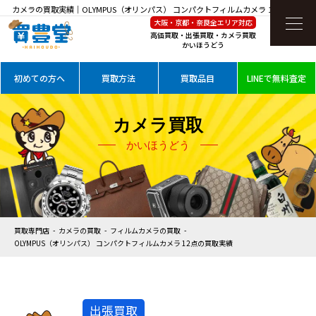
カメラの買取実績｜OLYMPUS（オリンパス） コンパクトフィルムカメラ 12点を高価買
大阪・京都・奈良全エリア対応
取
高価買取・出張買取・カメラ買取
かいほうどう
初めての方へ
買取方法
買取品目
LINEで無料査定
カメラ買取
かいほうどう
買取専門店
カメラの買取
フィルムカメラの買取
OLYMPUS（オリンパス） コンパクトフィルムカメラ 12点の買取実績
出張買取