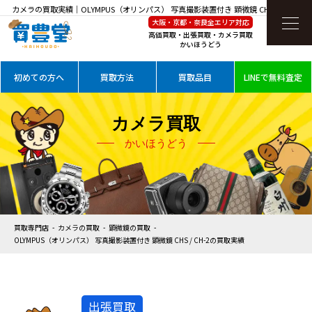
カメラの買取実績｜OLYMPUS（オリンパス） 写真撮影装置付き 顕微鏡 CHS / CH-2を
大阪・京都・奈良全エリア対応
高価買取
高価買取・出張買取・カメラ買取
かいほうどう
初めての方へ
買取方法
買取品目
LINEで無料査定
カメラ買取
かいほうどう
買取専門店
カメラの買取
顕微鏡の買取
OLYMPUS（オリンパス） 写真撮影装置付き 顕微鏡 CHS / CH-2の買取実績
出張買取