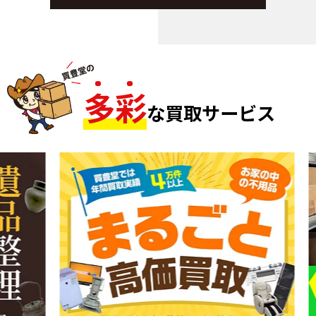
多
彩
な買取サービス