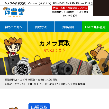
カメラの買取実績｜Canon（キヤノン）FISH-EYE LENS FD 15mm F2.8 魚眼レンズを
大阪・京都・奈良全エリア対応
高価買取
高価買取・出張買取・カメラ買取
かいほうどう
初めての方へ
買取方法
買取品目
LINEで無料査定
カメラ買取
かいほうどう
買取専門店
カメラの買取
交換レンズの買取
Canon（キヤノン）FISH-EYE LENS FD 15mm F2.8 魚眼レンズの買取実績
出張買取