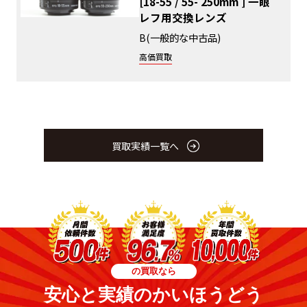
[18-55 / 55- 250mm ] 一眼
レフ用交換レンズ
B(一般的な中古品)
高価買取
買取実績一覧へ
の買取なら
安心と実績のかいほうどう