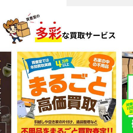
多
彩
な買取サービス