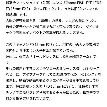
最高級フィッシュアイ（魚眼）レンズ「Canon FISH-EYE LENS
FD 15mm F2.8」（New FDマウント、または旧FDマウントの
最終期）です。
人間の視野を超える「180度」の世界。レンズの前に立つと、
自分の足元や左右の景色まで丸ごと歪んで写り込む、ダイナミ
ックで強烈なインパクトの写真が撮れるレンズです。
この「キヤノン FD 15mm F2.8」は、現在の中古カメラ市場で
国内外から凄まじい大争奪戦が起きています。
理由は、近年の「オールドレンズによる動画撮影ブーム」で
す。
現代の最新シネマカメラやソニーのミラーレス機（α7シリーズ
など）に、アダプターを介してこの1970年代の「FDレンズ」を
装着し、映画や動画を撮るクリエイターが世界中で急増してい
ます。特に魚眼レンズの「FD 15mm F2.8」は、独特のシネマ
チックでエモいフレアや味のある歪みが出るため、世界中のプ
ロから指名買いされています。