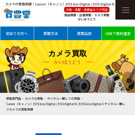
カメラの買取実績｜Canon（キャノン）EOS kiss Digital / EOS Digital N / EOS kiss
大阪・京都・奈良全エリア対応
Digital X デジタル一眼レフカメラを高価買取
高価買取・出張買取・カメラ買取
かいほうどう
初めての方へ
買取方法
買取品目
LINEで無料査定
カメラ買取
かいほうどう
買取専門店
カメラの買取
デジタル一眼レフの買取
Canon（キャノン）EOS kiss Digital / EOS Digital N / EOS kiss Digital X デジタル一眼レ
フカメラの買取実績