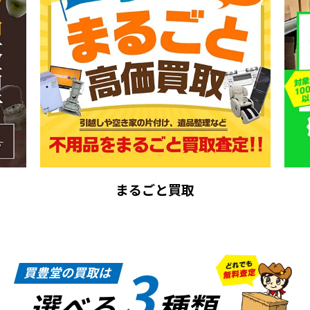
まるごと買取
3
買豊堂の買取は
選べる
種類