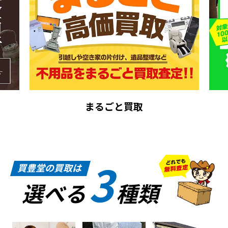
まるごと買取
3
買豊堂の買取は
選べる
種類