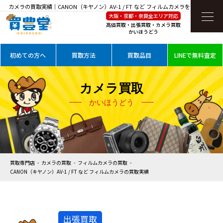
カメラの買取実績｜CANON（キヤノン）AV-1 / FT など フィルムカメラを高価買取
大阪・京都・奈良全エリア対応
高価買取・出張買取・カメラ買取
かいほうどう
初めての方へ
買取方法
買取品目
LINEで無料査定
カメラ買取
かいほうどう
買取専門店
カメラの買取
フィルムカメラの買取
CANON（キヤノン）AV-1 / FT など フィルムカメラの買取実績
出張買取