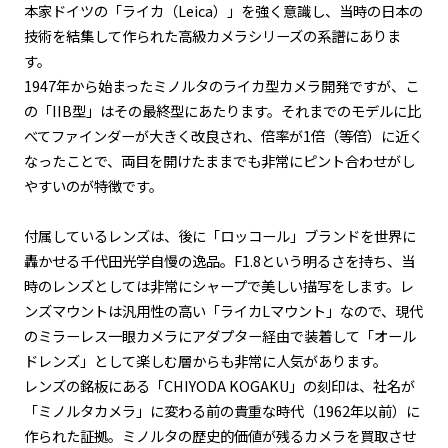
本家ドイツの「ライカ（Leica）」を強く意識し、当時の日本の
技術を結集して作られた高級カメラシリーズの系譜にありま
す。
1947年から始まったミノルタのライカ型カメラ開発ですが、こ
の「IIB型」はその最終型にあたります。それまでのモデルに比
べてファインダーが大きく改良され、倍率が1倍（等倍）に近く
なったことで、両目を開けたままでも非常にピント合わせがし
やすいのが特徴です。
付属しているレンズは、後に「ロッコール」ブランドを世界に
轟かせる千代田光学自慢の逸品。F1.8という明るさを持ち、当
時のレンズとしては非常にシャープで美しい描写をします。レ
ンズマウントは汎用性の高い「ライカLマウント」なので、現代
のミラーレス一眼カメラにアダプター経由で装着して「オール
ドレンズ」として楽しむ層からも非常に人気があります。
レンズの銘板にある「CHIYODA KOGAKU」の刻印は、社名が
「ミノルタカメラ」に変わる前の貴重な時代（1962年以前）に
作られた証拠。ミノルタの歴史的価値が残るカメラを買取させ