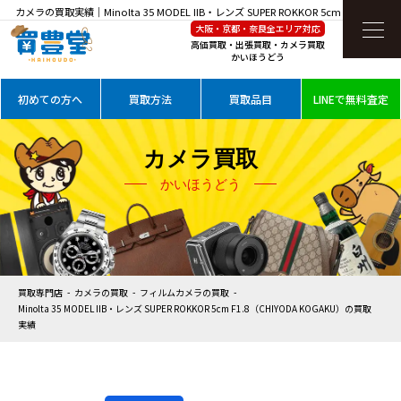
カメラの買取実績｜Minolta 35 MODEL IIB・レンズ SUPER ROKKOR 5cm
大阪・京都・奈良全エリア対応
F1.8（CHIYODA KOGAKU）を高価買取
高価買取・出張買取・カメラ買取
かいほうどう
初めての方へ
買取方法
買取品目
LINEで無料査定
カメラ買取
かいほうどう
買取専門店
カメラの買取
フィルムカメラの買取
Minolta 35 MODEL IIB・レンズ SUPER ROKKOR 5cm F1.8（CHIYODA KOGAKU）の買取
実績