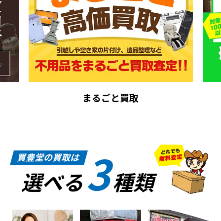
まるごと買取
3
買豊堂の買取は
選べる
種類