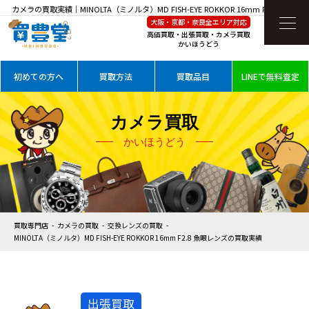
カメラの買取実績｜MINOLTA（ミノルタ）MD FISH-EYE ROKKOR 16mm F2.8 魚眼レン
大阪・京都・奈良全エリア対応
ズを高価買取
高価買取・出張買取・カメラ買取
かいほうどう
初めての方へ
買取方法
買取品目
LINEで無料査定
カメラ買取
かいほうどう
買取専門店
カメラの買取
交換レンズの買取
MINOLTA（ミノルタ）MD FISH-EYE ROKKOR 16mm F2.8 魚眼レンズの買取実績
出張買取