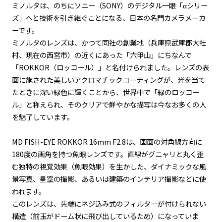
ミノルタは、のちにソニー（SONY）のデジタル一眼「αシリー
ズ」へと技術を引き継ぐことになる、日本の名門カメラメーカ
ーです。
ミノルタのレンズは、かつて同社の創業地（兵庫県武庫郡大社
村、現在の西宮市）の近くにあった「六甲山」にちなんで
「ROKKOR（ロッコール）」と名付けられました。レンズの表
面に施された美しいアクロマチックコーティングが、光を当て
たときに深い緑色に輝くことから、世界中で「緑のロッコー
ル」と称えられ、そのクリアで鮮やかな描写は今なお多くの人
を魅了しています。
MD FISH-EYE ROKKOR 16mm F2.8は、画面の対角線方向に
180度の画角を持つ魚眼レンズです。直線がグニャリと丸く歪
む独特の視覚効果（魚眼効果）を生かした、ダイナミックな風
景写真、星空の撮影、あるいは建築のインテリア撮影などに使
われます。
このレンズは、先端にネジ込み式のフィルターが付けられない
構造（前玉がドーム状に飛び出しているため）になっていま