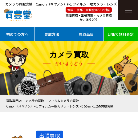
カメラの買取実績｜Canon（キヤノン）F-1 フィルム一眼カメラ・レンズ FD 55㎜ F1.2
大阪・京都・奈良全エリア対応
を高価買取
高価買取・出張買取・カメラ買取
かいほうどう
初めての方へ
買取方法
買取品目
LINEで無料査定
カメラ買取
かいほうどう
買取専門店
カメラの買取
フィルムカメラの買取
Canon（キヤノン）F-1 フィルム一眼カメラ・レンズ FD 55㎜ F1.2の買取実績
出張買取