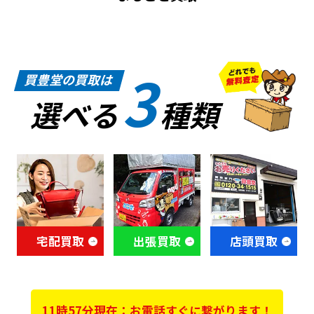
3
買豊堂の買取は
選べる
種類
宅配買取
出張買取
店頭買取
11時57分現在：お電話すぐに繋がります！